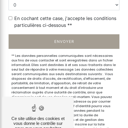
En cochant cette case, j'accepte les conditions
particulières ci-dessous **
ENVOYER
** Les données personnelles communiquées sont nécessaires
aux fins de vous contacter et sont enregistrées dans un fichier
informatisé. Elles sont destinées à et ses sous-traitants dans le
seul but de répondre à votre message. Les données collectées
seront communiquées aux seuls destinataires suivants: . Vous
disposez de droits d’accès, de rectification, d’effacement, de
portabilité, de limitation, d’opposition, de retrait de votre
consentement à tout moment et du droit d’introduire une
réclamation auprès d’une autorité de contrôle, ainsi que
d’organiser le sort de vos données post-mortem. Vous pouvez
exercer ces droits par voie postale à l'adresse ou par courrier
électronique à l'adresse . Un justificatif d'identité pourra vous
être demandé. Nous conservons vos données pendant la
période de prise de contact puis pendant la durée de
Ce site utilise des cookies et
prescription légale aux fins probatoires et de gestion des
vous donne le contrôle sur
contentieux. Vous avez le droit de vous inscrire sur la liste