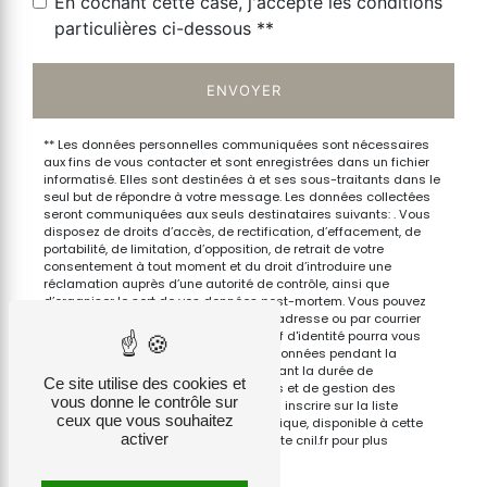
En cochant cette case, j'accepte les conditions
particulières ci-dessous **
ENVOYER
** Les données personnelles communiquées sont nécessaires
aux fins de vous contacter et sont enregistrées dans un fichier
informatisé. Elles sont destinées à et ses sous-traitants dans le
seul but de répondre à votre message. Les données collectées
seront communiquées aux seuls destinataires suivants: . Vous
disposez de droits d’accès, de rectification, d’effacement, de
portabilité, de limitation, d’opposition, de retrait de votre
consentement à tout moment et du droit d’introduire une
réclamation auprès d’une autorité de contrôle, ainsi que
d’organiser le sort de vos données post-mortem. Vous pouvez
exercer ces droits par voie postale à l'adresse ou par courrier
électronique à l'adresse . Un justificatif d'identité pourra vous
être demandé. Nous conservons vos données pendant la
période de prise de contact puis pendant la durée de
Ce site utilise des cookies et
prescription légale aux fins probatoires et de gestion des
vous donne le contrôle sur
contentieux. Vous avez le droit de vous inscrire sur la liste
ceux que vous souhaitez
d'opposition au démarchage téléphonique, disponible à cette
activer
adresse:
Bloctel.gouv.fr
. Consultez le site cnil.fr pour plus
d’informations sur vos droits.