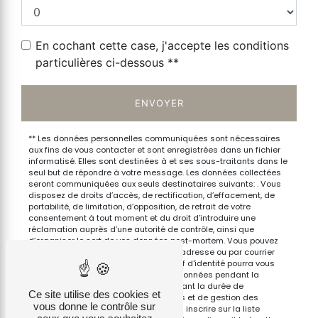
En cochant cette case, j'accepte les conditions
particulières ci-dessous **
ENVOYER
** Les données personnelles communiquées sont nécessaires
aux fins de vous contacter et sont enregistrées dans un fichier
informatisé. Elles sont destinées à et ses sous-traitants dans le
seul but de répondre à votre message. Les données collectées
seront communiquées aux seuls destinataires suivants: . Vous
disposez de droits d’accès, de rectification, d’effacement, de
portabilité, de limitation, d’opposition, de retrait de votre
consentement à tout moment et du droit d’introduire une
réclamation auprès d’une autorité de contrôle, ainsi que
d’organiser le sort de vos données post-mortem. Vous pouvez
exercer ces droits par voie postale à l'adresse ou par courrier
électronique à l'adresse . Un justificatif d'identité pourra vous
être demandé. Nous conservons vos données pendant la
période de prise de contact puis pendant la durée de
Ce site utilise des cookies et
prescription légale aux fins probatoires et de gestion des
vous donne le contrôle sur
contentieux. Vous avez le droit de vous inscrire sur la liste